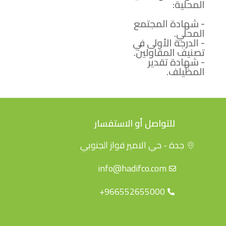
المحلية:
- شهادة المجتمع
المحلي.
- الدرجة الأولى في
تصنيف المقاولين.
- شهادة تقدير
المظيلف.
للتواصل أو الاستفسار
جدة - حي الامير فواز الجنوبي
info@hadifco.com
966552655000+