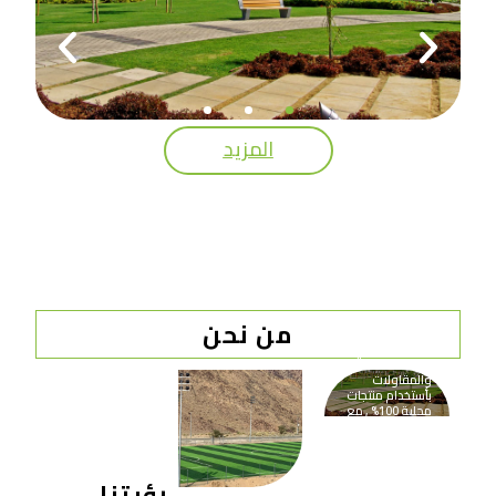
المزيد
الهادف النموذجية
من نحن
تقدم حلولاً مبتكرة
بجودة عالية في
الزراعة
والمقاولات
بأستخدام منتجات
محلية 100% , مع
التزام بمعايير
الجودة والاستدامة
البيئية.
رؤيتنا